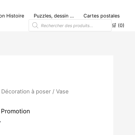
n Histoire
Puzzles, dessin …
Cartes postales
Recherche
🛒 (0)
de
produits
Le
/
Décoration à poser
/ Vase
prix
l
actuel
:
est :
,
Promotion
0€.
30.00€.
Ï