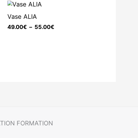
Plage
de
Vase ALIA
prix :
49.00€
49.00
€
–
55.00
€
à
55.00€
ATION FORMATION