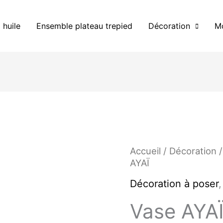
 huile
Ensemble plateau trepied
Décoration
Mo
Le
Accueil
/
Décoration
prix
AYAÏ
initia
était 
Décoration à poser
44.0
Vase AYA