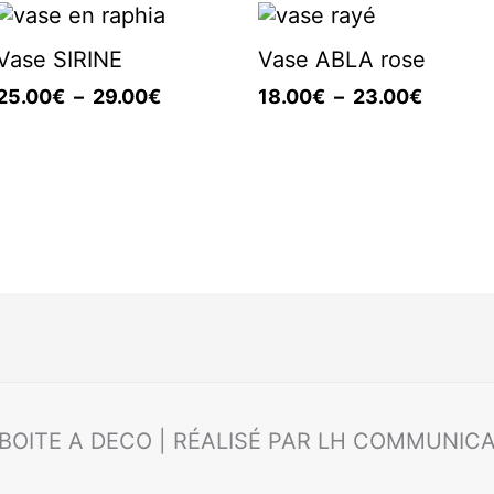
Plage
Plage
de
de
Vase SIRINE
Vase ABLA rose
prix :
prix :
25.00€
18.00€
25.00
€
–
29.00
€
18.00
€
–
23.00
€
à
à
29.00€
23.00€
 BOITE A DECO | RÉALISÉ PAR LH COMMUNIC