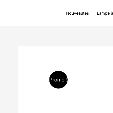
Aller
au
Nouveautés
Lampe à
contenu
Promo !