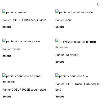
MEN
Aller
EN RUPTURE DE STOCK
PRIN
au
contenu
Panier COEUR ÉCRU sequin doré
Panier Clou
39.00
€
55.00
€
EN RUPTURE DE STOCK
Panier Basma
Panier FATNA bis
39.00
€
39.00
€
Panier COEUR Rose FLUO sequin
Panier COEUR ROSE sequin doré
doré
39.00
€
39.00
€