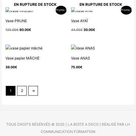
à
EN RUPTURE DE STOCK
EN RUPTURE DE STOCK
29.00€
Promo !
Promo !
Le
Le
Le
Le
prix
prix
prix
prix
Vase PRUNE
Vase AYAÏ
initial
actuel
initial
actuel
135.00
€
60.00
€
44.00
€
30.00
€
était :
est :
était :
est :
135.00€.
60.00€.
44.00€.
30.00€.
Vase papier MÂCHÉ
Vase ANAS
39.00
€
75.00
€
1
2
→
TOUS DROITS RÉSÉRVÉS © 2020 | LA BOITE A DECO | RÉALISÉ PAR LH
COMMUNICATION FORMATION