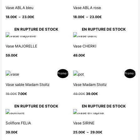
de
de
Vase ABLA bleu
Vase ABLA rose
prix :
prix :
18.00
€
–
23.00
€
18.00
€
–
23.00
€
18.00€
18.00€
à
à
EN RUPTURE DE STOCK
EN RUPTURE DE STOCK
23.00€
23.00€
Vase MAJORELLE
Vase CHERKI
59.00
€
49.00
€
Promo !
Promo !
Le
Le
Le
Le
prix
prix
prix
prix
Vase sable Madam Stoltz
Vase Madam Stoltz
initial
actuel
initial
actuel
19.00
€
7.00
€
49.00
€
39.00
€
était :
est :
était :
est :
19.00€.
7.00€.
49.00€.
39.00€.
EN RUPTURE DE STOCK
EN RUPTURE DE STOCK
Plage
de
Soliflore FELIA
Vase SIRINE
prix :
39.00
€
25.00
€
–
29.00
€
25.00€