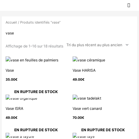
MEN
Aller
PRIN
au
Trié
contenu
du
Accueil
/ Produits identifiés “vase”
plus
vase
récent
au
Affichage de 1–16 sur 18 résultats
plus
ancien
Vase
Vase HARISA
35.00
€
49.00
€
EN RUPTURE DE STOCK
Vase ISRA
Vase vert canard
49.00
€
70.00
€
EN RUPTURE DE STOCK
EN RUPTURE DE STOCK
Plage
Plage