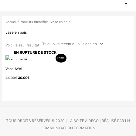
MEN
Aller
PRIN
au
contenu
Accueil
/ Produits identifiés “vase en bois”
vase en bois
Voici le seul résultat
EN RUPTURE DE STOCK
Promo !
Le
Le
prix
prix
Vase AYAÏ
initial
actuel
44.00
€
30.00
€
était :
est :
44.00€.
30.00€.
TOUS DROITS RÉSÉRVÉS © 2020 | LA BOITE A DECO | RÉALISÉ PAR LH
COMMUNICATION FORMATION