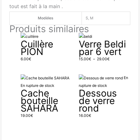
tout est fait à la main .
Modèles
S, M
Produits similaires
Plage
Cuillère
Verre Beldi
de
PION
par 6 vert
prix :
15.00€
6.00
€
15.00
€
–
29.00
€
à
29.00€
En
En rupture de stock
rupture de stock
Cache
Dessous
bouteille
de verre
SAHARA
rond
19.00
€
16.00
€