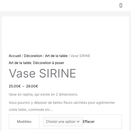
MEN
Aller
PRIN
au
quantité
Plage
contenu
de
de
Vase
prix :
SIRINE
25.00€
à
29.00€
Accueil
/
Décoration
/
Art de la table
/ Vase SIRINE
Art de la table
,
Décoration à poser
Vase SIRINE
25.00
€
–
29.00
€
Vase en raphia, qui existe en 2 dimensions.
Vous pourrez y déposer de belles fleurs séchées pour agrémenter
votre table, commode etc…
Modèles
Effacer