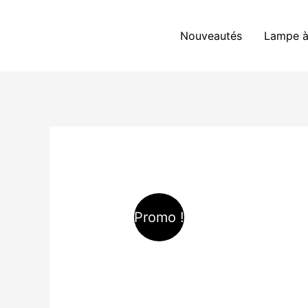
Aller
au
Nouveautés
Lampe à
contenu
Promo !