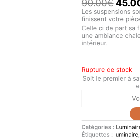
90.00
€
45.0
Les suspensions son
finissent votre pièc
Celle ci de part sa 
une ambiance chale
intérieur.
Rupture de stock
Soit le premier à sa
e
Catégories :
Luminair
Étiquettes :
luminaire