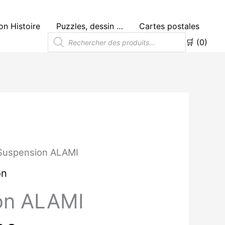
n Histoire
Puzzles, dessin …
Cartes postales
Recherche
🛒 (0)
de
produits
Le
Suspension ALAMI
prix
l
actuel
on
:
est :
on ALAMI
0€.
45.00€.