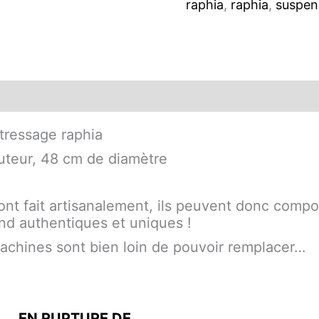
raphia
,
raphia
,
suspen
 tressage raphia
uteur, 48 cm de diamètre
sont fait artisanalement, ils peuvent donc compo
rend authentiques et uniques !
machines sont bien loin de pouvoir remplacer…
EN RUPTURE DE