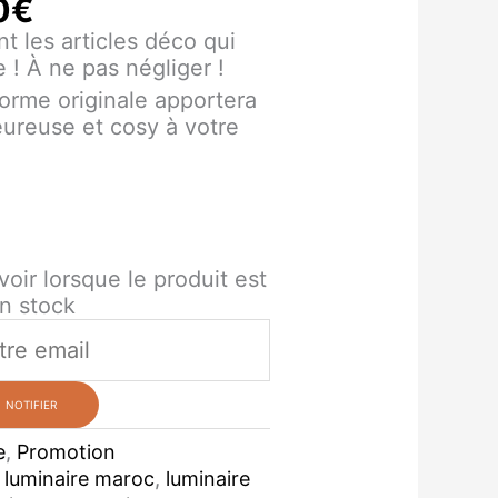
0
€
t les articles déco qui
e ! À ne pas négliger !
forme originale apportera
ureuse et cosy à votre
voir lorsque le produit est
n stock
NOTIFIER
e
,
Promotion
,
luminaire maroc
,
luminaire