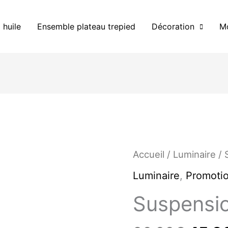
 huile
Ensemble plateau trepied
Décoration
Mo
Le
Accueil
/
Luminaire
/ 
prix
initia
Luminaire
,
Promoti
était 
Suspensi
90.0