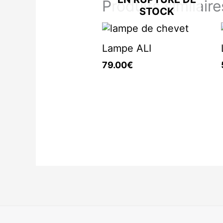
Produits similaire
STOCK
Lampe ALI
79.00
€