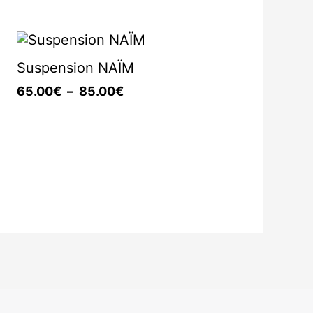
Plage
de
Suspension NAÏM
prix :
65.00€
65.00
€
–
85.00
€
à
85.00€