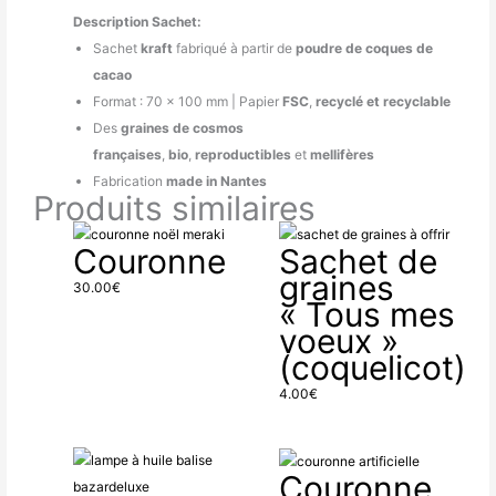
Description Sachet:
Sachet
kraft
fabriqué à partir de
poudre de coques de
cacao
Format : 70 x 100 mm | Papier
FSC
,
recyclé et recyclable
Des
graines de cosmos
françaises
,
bio
,
reproductibles
et
mellifères
Fabrication
made in Nantes
Produits similaires
Couronne
Sachet de
graines
30.00
€
« Tous mes
voeux »
(coquelicot)
4.00
€
Plage
Couronne
de