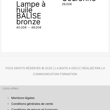
Lampe à
prix :
29.00
€
huile
40.00€
BALISE
à
bronze
48.00€
40.00
€
–
48.00
€
TOUS DROITS RÉSÉRVÉS © 2020 | LA BOITE A DECO | RÉALISÉ PAR LH
COMMUNICATION FORMATION
Liens utiles:
Mentions légales
Conditions générales de vente
Conditions de retours et livraisons