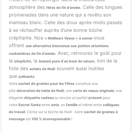
atmosphère des
. Celle des longues
fêtes de fin d’année
promenades dans une nature qui a revêtu son
manteau blanc. Celle des doux après-midis passés
à se réchauffer auprès d’une bonne bûche
crépitante. Nos
vous
« Meilleurs Voeux » à semer
offrent
une alternative bienvenue aux petites attentions
. Avec, retrouvez le goût pour
coutumières de fin d’année
la
, la
, loin de la
simplicité
beauté pure d’un bout de nature
folie des
souvent aussi inutiles
achats de Noël
que
.
polluants
Votre
sachet de graines pour les Fêtes
constitue une
jolie
décoration de table de Noël
, une
carte de voeux originale
, une
élégante
étiquette cadeau
ou encore un parfait
présent
pour
votre
Secret Santa
entre
amis
, en
famille
et même entre
collègues
de travail
. Cerise sur la bûche de Noël : notre
sachet de graines à
message
est
100 % écoresponsable
!