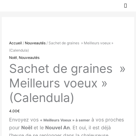
MEN
Aller
PRIN
au
quantité
contenu
de
Sachet
de
Accueil
/
Nouveautés
/ Sachet de graines » Meilleurs voeux »
graines
(Calendula)
"
Noël
,
Nouveautés
Meilleurs
Sachet de graines »
voeux"
(Calendula)
Meilleurs voeux »
(Calendula)
4.00
€
Envoyez vos
à vos proches
« Meilleurs Voeux » à semer
pour
Noël
et le
Nouvel An
. Et oui, il est déjà
l’heure de se replonger dans la chaleureuse