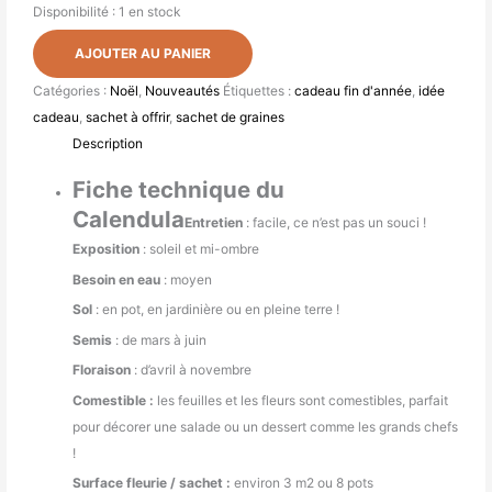
Disponibilité :
1 en stock
AJOUTER AU PANIER
Catégories :
Noël
,
Nouveautés
Étiquettes :
cadeau fin d'année
,
idée
cadeau
,
sachet à offrir
,
sachet de graines
Description
Fiche technique du
Calendula
Entretien
: facile, ce n’est pas un souci !
Exposition
: soleil et mi-ombre
Besoin en eau
: moyen
Sol
: en pot, en jardinière ou en pleine terre !
Semis
: de mars à juin
Floraison
: d’avril à novembre
Comestible :
les feuilles et les fleurs sont comestibles, parfait
pour décorer une salade ou un dessert comme les grands chefs
!
Surface fleurie / sachet :
environ 3 m2 ou 8 pots