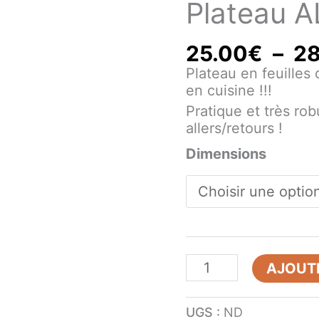
Plateau 
25.00
€
–
28
Plateau en feuilles
en cuisine !!!
Pratique et très rob
allers/retours !
Dimensions
AJOUTE
UGS :
ND