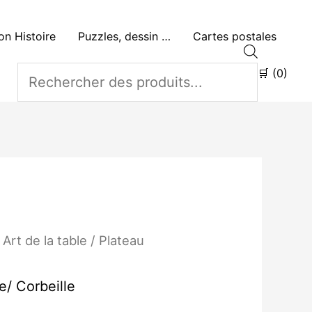
n Histoire
Puzzles, dessin …
Cartes postales
Recherche
de
🛒 (0)
produits
Plage
/
Art de la table
/ Plateau
de
prix :
25.00€
e/ Corbeille
à