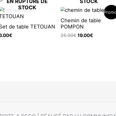
EN RUPTURE DE
STOCK
STOCK
Le
Le
Promo
prix
prix
Chemin de table
initial
actuel
Set de table TETOUAN
POMPON
était :
est :
25.00€.
19.00€.
6.00
€
25.00
€
19.00
€