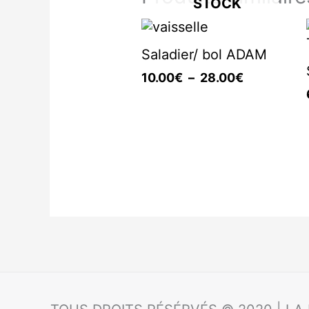
STOCK
Plage
de
Saladier/ bol ADAM
prix :
10.00€
10.00
€
–
28.00
€
à
28.00€