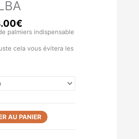
ALBA
28.00€
.00
€
 de palmiers indispensable
uste cela vous évitera les
R AU PANIER