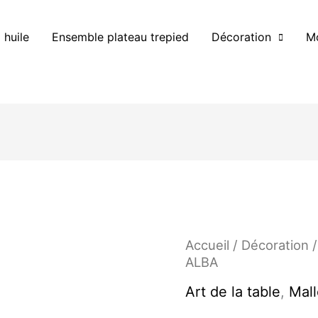
 huile
Ensemble plateau trepied
Décoration
Mo
quantité
Accueil
/
Décoration
de
ALBA
Plateau
Art de la table
,
Mall
ALBA