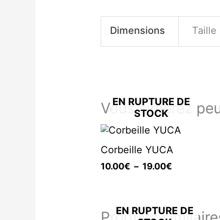
Dimensions
Taille
EN RUPTURE DE
Vous aimerez peu
STOCK
Plage
de
Corbeille YUCA
prix :
10.00€
10.00
€
–
19.00
€
à
19.00€
EN RUPTURE DE
Produits similaire