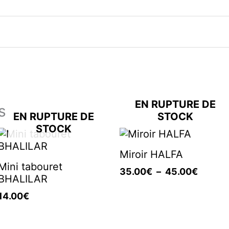
EN RUPTURE DE
s
EN RUPTURE DE
STOCK
STOCK
Plage
de
Miroir HALFA
prix :
Mini tabouret
35.00
35.00
€
–
45.00
€
BHALILAR
à
45.00
14.00
€