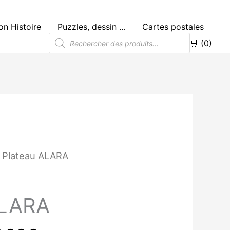
n Histoire
Puzzles, dessin …
Cartes postales
Recherche
🛒 (0)
de
produits
Plage
 Plateau ALARA
de
prix :
22.00€
ALARA
à
25.00€