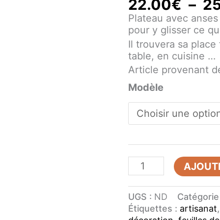
22.00
€
–
2
Plateau avec anses 
pour y glisser ce q
Il trouvera sa place
table, en cuisine …
Article provenant de
Modèle
AJOUTE
UGS :
ND
Catégorie
Étiquettes :
artisanat