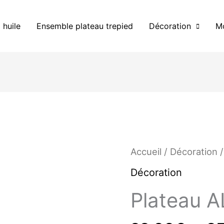
 huile
Ensemble plateau trepied
Décoration
Mo
quantité
Accueil
/
Décoration
/
de
Décoration
Plateau
ALARA
Plateau 