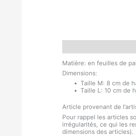
Description
Informati
Matière: en feuilles de p
Dimensions:
Taille M: 8 cm de 
Taille L: 10 cm de 
Article provenant de l’art
Pour rappel les articles 
irrégularités, ce qui les 
dimensions des articles).