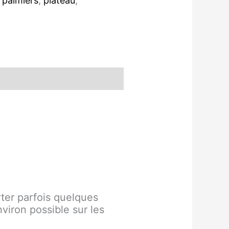
e palmiers
,
plateau
,
rter parfois quelques
viron possible sur les