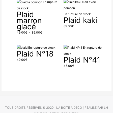
Plage
En rupture
de
de stock
Plaid
prix :
En rupture de stock
Plaid kaki
marron
49.00€
glacé
à
89.00
€
89.00€
49.00
€
–
89.00
€
En rupture de stock
En rupture de
Plaid N°18
stock
Plaid N°41
49.00
€
45.00
€
TOUS DROITS RÉSÉRVÉS © 2020 | LA BOITE A DECO | RÉALISÉ PAR LH