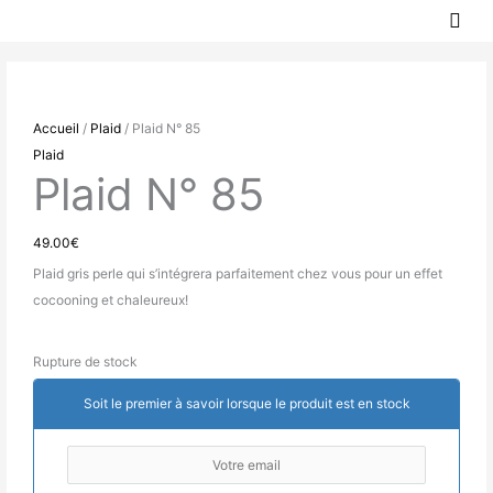
MEN
Aller
PRIN
au
contenu
Accueil
/
Plaid
/ Plaid N° 85
Plaid
Plaid N° 85
49.00
€
Plaid gris perle qui s’intégrera parfaitement chez vous pour un effet
cocooning et chaleureux!
Rupture de stock
Soit le premier à savoir lorsque le produit est en stock