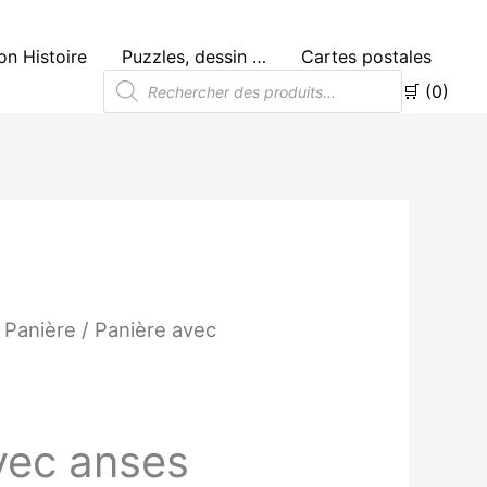
n Histoire
Puzzles, dessin …
Cartes postales
Recherche
🛒 (0)
de
produits
/
Panière
/ Panière avec
e
vec anses