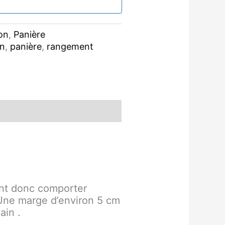
on
,
Panière
on
,
panière
,
rangement
vent donc comporter
! Une marge d’environ 5 cm
ain .