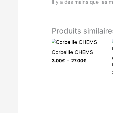
Il y a des mains que les 
Produits similaire
Plage
de
Corbeille CHEMS
prix :
3.00€
3.00
€
–
27.00
€
à
27.00€