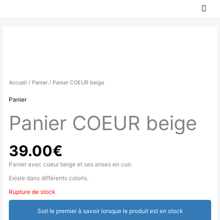
MEN
Aller
PRIN
au
contenu
Accueil
/
Panier
/ Panier COEUR beige
Panier
Panier COEUR beige
39.00
€
Panier avec coeur beige et ses anses en cuir.
Existe dans différents coloris.
Rupture de stock
Soit le premier à savoir lorsque le produit est en stock