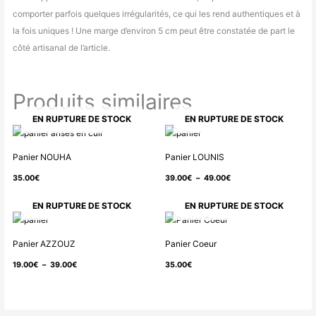
comporter parfois quelques irrégularités, ce qui les rend authentiques et à
la fois uniques ! Une marge d’environ 5 cm peut être constatée de part le
côté artisanal de l’article.
Produits similaires
EN RUPTURE DE STOCK
EN RUPTURE DE STOCK
Plage
de
Panier NOUHA
Panier LOUNIS
prix :
35.00
€
39.00
€
–
49.00
€
39.00€
à
EN RUPTURE DE STOCK
EN RUPTURE DE STOCK
49.00€
Plage
de
Panier AZZOUZ
Panier Coeur
prix :
19.00
€
–
39.00
€
35.00
€
19.00€
à
39.00€