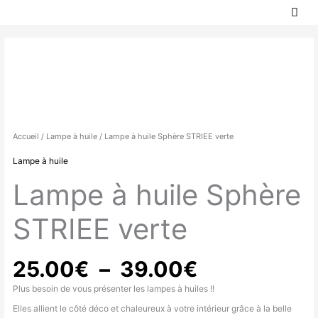
MEN
Aller
PRIN
au
contenu
Plage
quantité
de
de
prix :
Lampe
25.00€
à
à
huile
39.00€
Sphère
Accueil
/
Lampe à huile
/ Lampe à huile Sphère STRIEE verte
STRIEE
Lampe à huile
verte
Lampe à huile Sphère
STRIEE verte
25.00
€
–
39.00
€
Plus besoin de vous présenter les lampes à huiles !!
Elles allient le côté déco et chaleureux à votre intérieur grâce à la belle