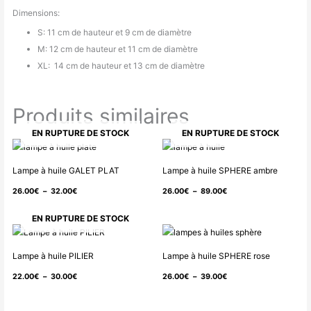
Dimensions:
S: 11 cm de hauteur et 9 cm de diamètre
M: 12 cm de hauteur et 11 cm de diamètre
XL: 14 cm de hauteur et 13 cm de diamètre
Produits similaires
EN RUPTURE DE STOCK
EN RUPTURE DE STOCK
Plage
Plage
de
de
Lampe à huile GALET PLAT
Lampe à huile SPHERE ambre
prix :
prix :
26.00
€
–
32.00
€
26.00
€
–
89.00
€
26.00€
26.00€
à
à
EN RUPTURE DE STOCK
32.00€
89.00€
Plage
Plage
de
de
Lampe à huile PILIER
Lampe à huile SPHERE rose
prix :
prix :
22.00
€
–
30.00
€
26.00
€
–
39.00
€
22.00€
26.00€
à
à