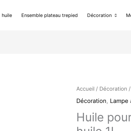
 huile
Ensemble plateau trepied
Décoration
Mo
quantité
Accueil
/
Décoration
/
de
Décoration
,
Lampe à
Huile
pour
Huile pou
lampe
à
huile