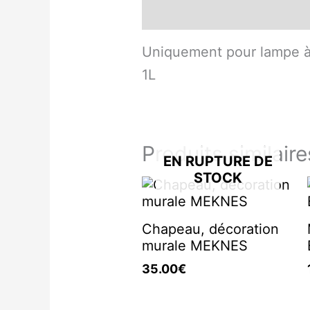
Description
Uniquement pour lampe à
1L
Produits similaire
EN RUPTURE DE
STOCK
Chapeau, décoration
murale MEKNES
35.00
€