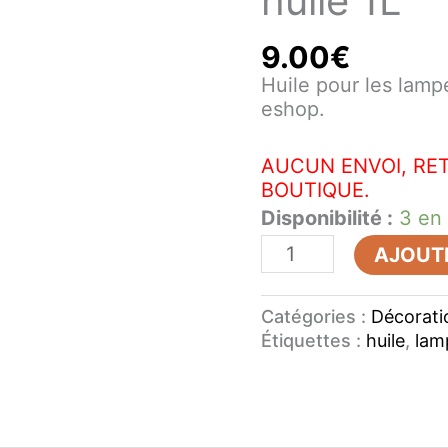
huile 1L
1L
9.00
€
Huile pour les lamp
eshop.
AUCUN ENVOI, RE
BOUTIQUE.
Disponibilité :
3 en
AJOUTE
Catégories :
Décorati
Étiquettes :
huile
,
lam