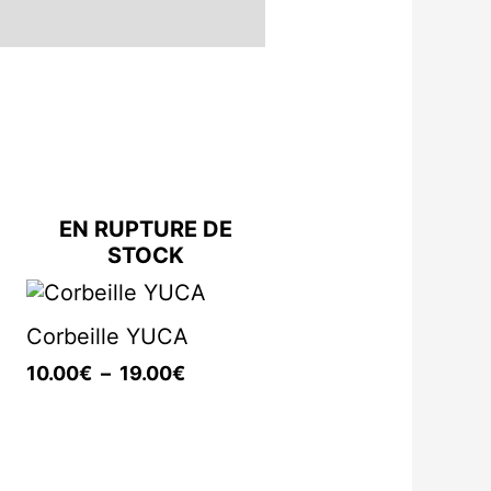
EN RUPTURE DE
STOCK
Plage
de
Corbeille YUCA
prix :
10.00€
10.00
€
–
19.00
€
à
19.00€