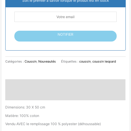
Soit le premier à savoir lorsque le produit est en stock
NOTIFIER
Catégories :
Coussin
,
Nouveautés
Étiquettes :
coussin
,
coussin leopard
Description
Informations complémentaires
Dimensions: 30 X 50 cm
Matière: 100% coton
Vendu AVEC le remplissage 100 % polyester (déhoussable)