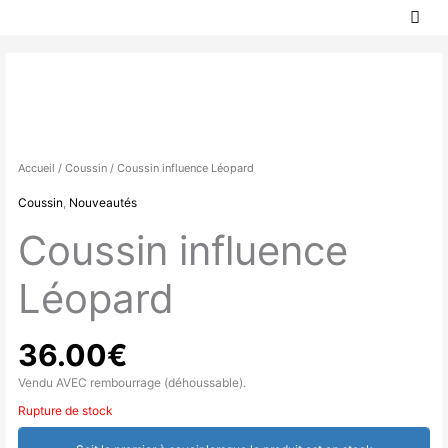
MEN
Aller
PRIN
au
contenu
Accueil
/
Coussin
/ Coussin influence Léopard
Coussin
,
Nouveautés
Coussin influence
Léopard
36.00
€
Vendu AVEC rembourrage (déhoussable).
Rupture de stock