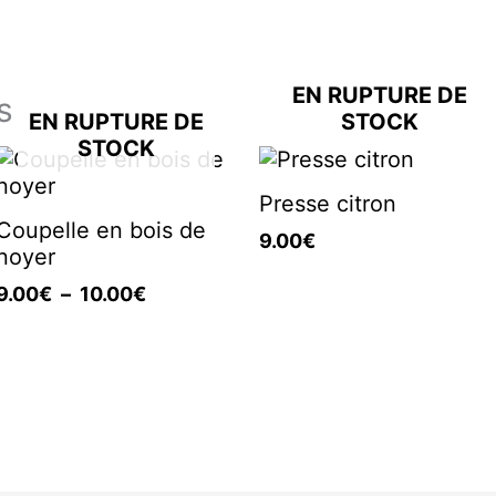
EN RUPTURE DE
s
EN RUPTURE DE
STOCK
STOCK
Plage
de
Presse citron
prix :
Coupelle en bois de
9.00€
9.00
€
noyer
à
10.00€
9.00
€
–
10.00
€