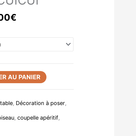
 CUICUI
00
€
R AU PANIER
 table
,
Décoration à poser
,
oiseau
,
coupelle apéritif
,