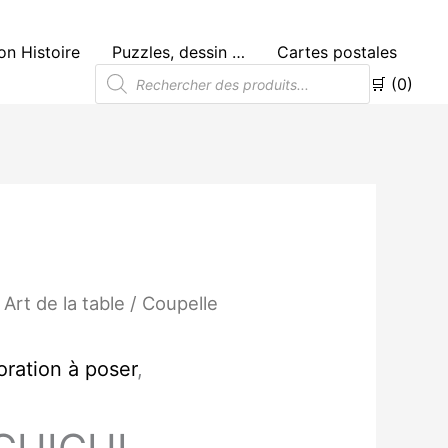
n Histoire
Puzzles, dessin …
Cartes postales
Recherche
🛒 (0)
de
produits
Plage
/
Art de la table
/ Coupelle
de
prix :
8.00€
ration à poser
,
à
28.00€