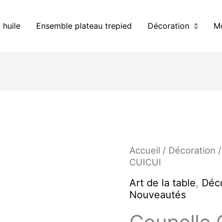
 huile
Ensemble plateau trepied
Décoration
Mo
quantité
Accueil
/
Décoration
de
CUICUI
Coupelle
Art de la table
,
Déco
CUICUI
Nouveautés