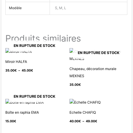
Modèle
S, M, L
Produits similaires
EN RUPTURE DE STOCK
Plage
EN RUPTURE DE STOCK
de
Miroir HALFA
prix :
Chapeau, décoration murale
35.00
€
–
45.00
€
35.00€
MEKNES
à
35.00
€
45.00€
EN RUPTURE DE STOCK
Plage
de
Boîte en raphia EMA
Echelle CHAFIQ
prix :
15.00
€
40.00
€
–
49.00
€
40.00€
à