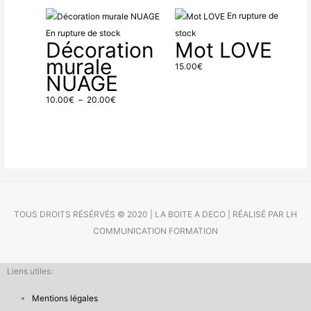
Plage
En rupture de
de
En rupture de stock
stock
Décoration
Mot LOVE
prix :
murale
10.00€
15.00
€
NUAGE
à
20.00€
10.00
€
–
20.00
€
TOUS DROITS RÉSÉRVÉS © 2020 | LA BOITE A DECO | RÉALISÉ PAR LH
COMMUNICATION FORMATION
Liens utiles:
Mentions légales