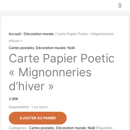
MEN
Aller
PRIN
au
quantité
contenu
de
Carte
Accueil
/
Décoration murale
/ Carte Papier Poetic « Mignonneries
Papier
d’hiver »
Poetic
Cartes postales
,
Décoration murale
,
Noël
"Mignonneries
Carte Papier Poetic
d'hiver"
« Mignonneries
d’hiver »
3.95
€
Disponibilité :
1 en stock
AJOUTER AU PANIER
Catégories :
Cartes postales
,
Décoration murale
,
Noël
Étiquettes :