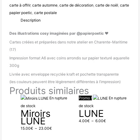
carte à offrir
,
carte automne
,
carte de décoration
,
carte de noël
,
carte
papier poetic
,
carte postale
Description
Des illustrations cosy imaginées par @papierpoetic ♥
Cartes créées et préparées dans notre atelier en Charente-Maritime
(17)
Impression format A6 avec coins arrondis sur papier texturé aquarelle
300g
Livrée avec enveloppe recyclée kraft et pochette transparente
(les couleurs peuvent être légèrement différentes à l’impression)
Produits similaires
Plage
Plage
En rupture
Promo !
En rupture
de
de
de stock
de stock
Miroirs
LUNE
prix :
prix :
LUNE
15.00€
4.00€
4.00
€
–
6.00
€
à
à
15.00
€
–
23.00
€
23.00€
6.00€