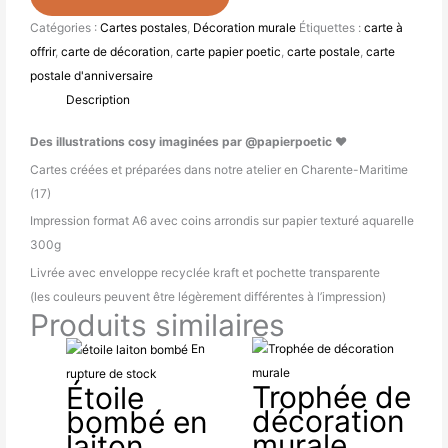
Catégories :
Cartes postales
,
Décoration murale
Étiquettes :
carte à
offrir
,
carte de décoration
,
carte papier poetic
,
carte postale
,
carte
postale d'anniversaire
Description
Des illustrations cosy imaginées par @papierpoetic ♥
Cartes créées et préparées dans notre atelier en Charente-Maritime
(17)
Impression format A6 avec coins arrondis sur papier texturé aquarelle
300g
Livrée avec enveloppe recyclée kraft et pochette transparente
(les couleurs peuvent être légèrement différentes à l’impression)
Produits similaires
Plage
Plage
En
de
de
rupture de stock
Trophée de
Étoile
prix :
prix :
décoration
bombé en
10.00€
30.00€
murale
laiton
à
à