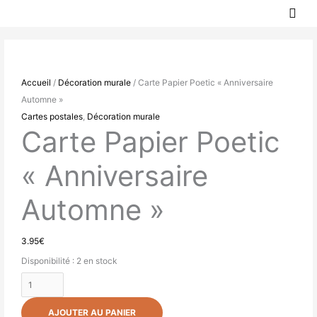
MEN
Aller
PRIN
au
quantité
contenu
de
Carte
Accueil
/
Décoration murale
/ Carte Papier Poetic « Anniversaire
Papier
Automne »
Poetic
Cartes postales
,
Décoration murale
"Anniversaire
Carte Papier Poetic
Automne"
« Anniversaire
Automne »
3.95
€
Disponibilité :
2 en stock
AJOUTER AU PANIER