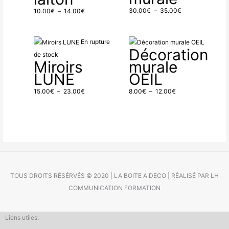
14.00€
35.00€
30.00
€
–
35.00
€
10.00
€
–
14.00
€
Plage
Plage
En rupture
Décoration
de
de
de stock
Miroirs
murale
prix :
prix :
LUNE
OEIL
15.00€
8.00€
à
à
15.00
€
–
23.00
€
8.00
€
–
12.00
€
23.00€
12.00€
TOUS DROITS RÉSÉRVÉS © 2020 | LA BOITE A DECO | RÉALISÉ PAR LH
COMMUNICATION FORMATION
Liens utiles: