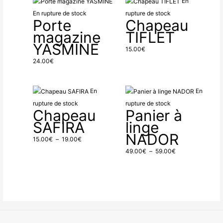
En
En rupture de stock
rupture de stock
Porte
Chapeau
magazine
TIFLET
YASMINE
15.00
€
24.00
€
Plage
Plage
En
En
de
de
rupture de stock
rupture de stock
Chapeau
Panier à
prix :
prix :
SAFIRA
linge
15.00€
49.00€
NADOR
à
à
15.00
€
–
19.00
€
19.00€
59.00€
49.00
€
–
59.00
€