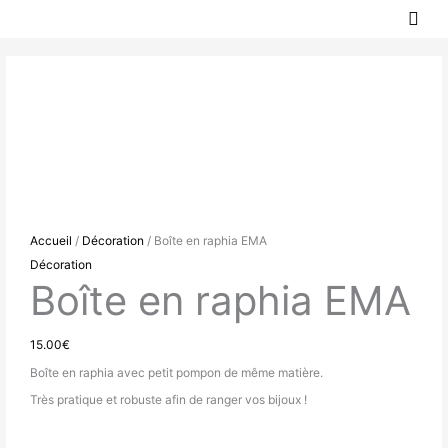
MEN
Aller
PRIN
au
contenu
Accueil
/
Décoration
/ Boîte en raphia EMA
Décoration
Boîte en raphia EMA
15.00
€
Boîte en raphia avec petit pompon de même matière.
Très pratique et robuste afin de ranger vos bijoux !