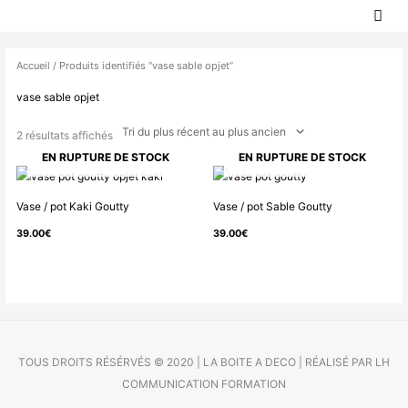
MEN
Aller
PRIN
au
Trié
contenu
du
Accueil
/ Produits identifiés “vase sable opjet”
plus
vase sable opjet
récent
au
2 résultats affichés
plus
EN RUPTURE DE STOCK
EN RUPTURE DE STOCK
ancien
Vase / pot Kaki Goutty
Vase / pot Sable Goutty
39.00
€
39.00
€
TOUS DROITS RÉSÉRVÉS © 2020 | LA BOITE A DECO | RÉALISÉ PAR LH
COMMUNICATION FORMATION