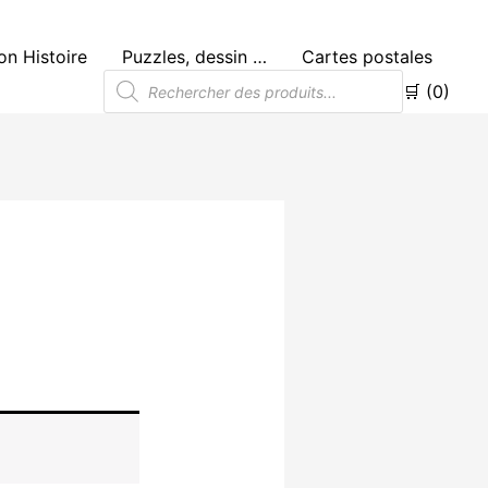
n Histoire
Puzzles, dessin …
Cartes postales
Recherche
🛒 (0)
de
produits