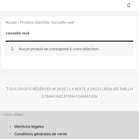
MEN
Aller
PRIN
au
contenu
Accueil
/ Produits identifiés “vaisselle rayé”
vaisselle rayé
Aucun produit ne correspond à votre sélection.
TOUS DROITS RÉSÉRVÉS © 2020 | LA BOITE A DECO | RÉALISÉ PAR LH
COMMUNICATION FORMATION
Liens utiles:
Mentions légales
Conditions générales de vente