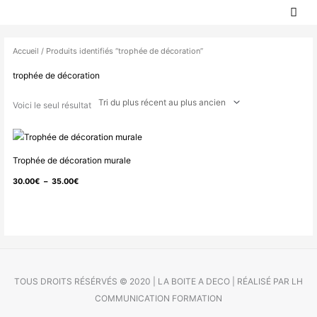
MEN
Aller
PRIN
au
contenu
Accueil
/ Produits identifiés “trophée de décoration”
trophée de décoration
Voici le seul résultat
Plage
de
Trophée de décoration murale
prix :
30.00
€
–
35.00
€
30.00€
à
35.00€
TOUS DROITS RÉSÉRVÉS © 2020 | LA BOITE A DECO | RÉALISÉ PAR LH
COMMUNICATION FORMATION