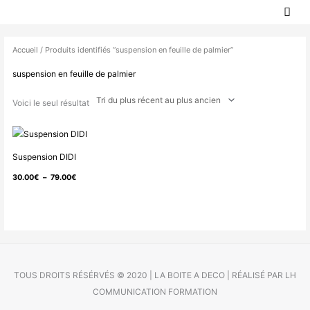
MEN
Aller
PRIN
au
contenu
Accueil
/ Produits identifiés “suspension en feuille de palmier”
suspension en feuille de palmier
Voici le seul résultat
Plage
de
Suspension DIDI
prix :
30.00
€
–
79.00
€
30.00€
à
79.00€
TOUS DROITS RÉSÉRVÉS © 2020 | LA BOITE A DECO | RÉALISÉ PAR LH
COMMUNICATION FORMATION