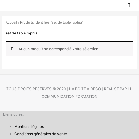
MEN
Aller
PRIN
au
contenu
Accueil
/ Produits identifiés “set de table raphia”
set de table raphia
Aucun produit ne correspond à votre sélection.
TOUS DROITS RÉSÉRVÉS © 2020 | LA BOITE A DECO | RÉALISÉ PAR LH
COMMUNICATION FORMATION
Liens utiles:
Mentions légales
Conditions générales de vente