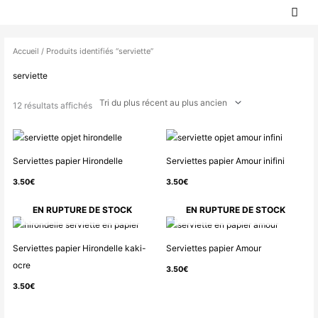
MEN
Aller
PRIN
au
Trié
contenu
du
Accueil
/ Produits identifiés “serviette”
plus
serviette
récent
au
12 résultats affichés
plus
ancien
Serviettes papier Hirondelle
Serviettes papier Amour inifini
3.50
€
3.50
€
EN RUPTURE DE STOCK
EN RUPTURE DE STOCK
Serviettes papier Hirondelle kaki-
Serviettes papier Amour
ocre
3.50
€
3.50
€