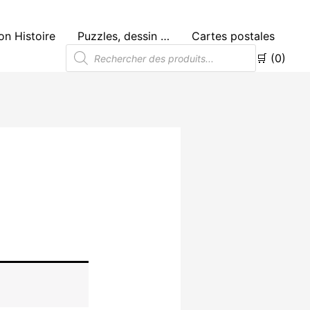
n Histoire
Puzzles, dessin …
Cartes postales
Recherche
🛒 (0)
de
produits