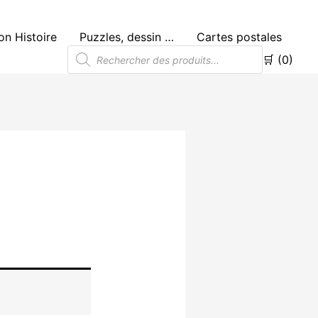
n Histoire
Puzzles, dessin …
Cartes postales
Recherche
🛒 (0)
de
produits