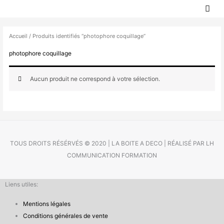
MEN
Aller
PRIN
au
contenu
Accueil
/ Produits identifiés “photophore coquillage”
photophore coquillage
Aucun produit ne correspond à votre sélection.
TOUS DROITS RÉSÉRVÉS © 2020 | LA BOITE A DECO | RÉALISÉ PAR LH
COMMUNICATION FORMATION
Liens utiles:
Mentions légales
Conditions générales de vente