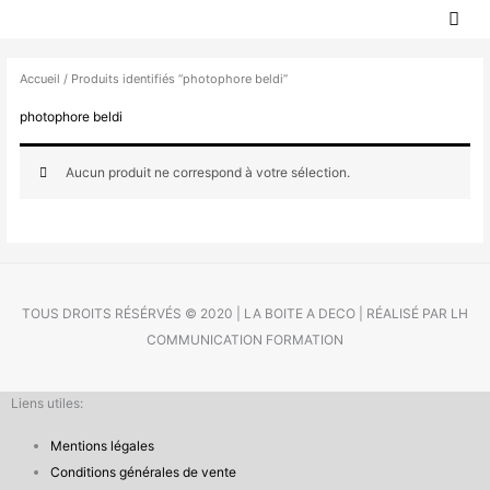
MEN
Aller
PRIN
au
contenu
Accueil
/ Produits identifiés “photophore beldi”
photophore beldi
Aucun produit ne correspond à votre sélection.
TOUS DROITS RÉSÉRVÉS © 2020 | LA BOITE A DECO | RÉALISÉ PAR LH
COMMUNICATION FORMATION
Liens utiles:
Mentions légales
Conditions générales de vente