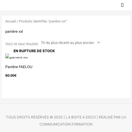
MEN
Aller
PRIN
au
contenu
Accueil
/ Produits identifiés “panière xxl”
panière xxl
Voici le seul résultat
EN RUPTURE DE STOCK
Panière FAELOU
60.00
€
TOUS DROITS RÉSÉRVÉS © 2020 | LA BOITE A DECO | RÉALISÉ PAR LH
COMMUNICATION FORMATION