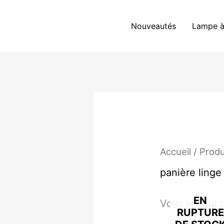
Aller
au
Nouveautés
Lampe à
contenu
Accueil
/ Produ
panière linge
EN
Voici le seul 
RUPTURE