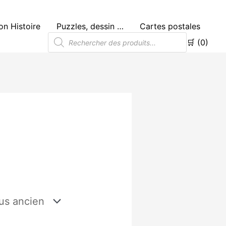
n Histoire
Puzzles, dessin …
Cartes postales
Recherche
🛒 (0)
de
produits