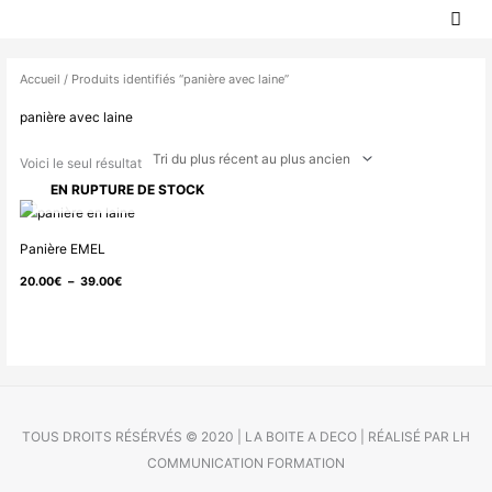
MEN
Aller
PRIN
au
contenu
Accueil
/ Produits identifiés “panière avec laine”
panière avec laine
Voici le seul résultat
EN RUPTURE DE STOCK
Plage
de
Panière EMEL
prix :
20.00
€
–
39.00
€
20.00€
à
39.00€
TOUS DROITS RÉSÉRVÉS © 2020 | LA BOITE A DECO | RÉALISÉ PAR LH
COMMUNICATION FORMATION