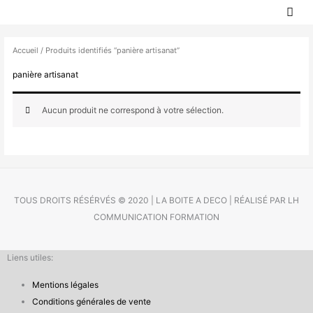
MEN
Aller
PRIN
au
contenu
Accueil
/ Produits identifiés “panière artisanat”
panière artisanat
Aucun produit ne correspond à votre sélection.
TOUS DROITS RÉSÉRVÉS © 2020 | LA BOITE A DECO | RÉALISÉ PAR LH
COMMUNICATION FORMATION
Liens utiles:
Mentions légales
Conditions générales de vente