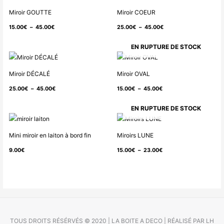
de
de
Miroir GOUTTE
Miroir COEUR
prix :
prix :
15.00
€
–
45.00
€
25.00
€
–
45.00
€
15.00€
25.00€
à
à
EN RUPTURE DE STOCK
45.00€
45.00€
Plage
Plage
de
de
Miroir DÉCALÉ
Miroir OVAL
prix :
prix :
25.00
€
–
45.00
€
15.00
€
–
45.00
€
25.00€
15.00€
à
à
EN RUPTURE DE STOCK
45.00€
45.00€
Plage
de
Mini miroir en laiton à bord fin
Miroirs LUNE
prix :
9.00
€
15.00
€
–
23.00
€
15.00€
à
23.00€
TOUS DROITS RÉSÉRVÉS © 2020 | LA BOITE A DECO | RÉALISÉ PAR LH