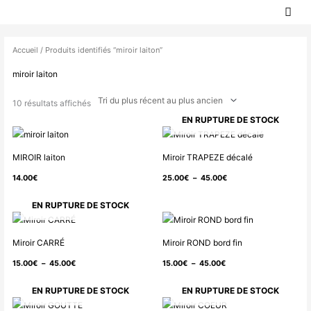
MEN
Aller
PRIN
au
Trié
contenu
du
Accueil
/ Produits identifiés “miroir laiton”
plus
miroir laiton
récent
au
10 résultats affichés
plus
EN RUPTURE DE STOCK
ancien
Plage
de
MIROIR laiton
Miroir TRAPEZE décalé
prix :
14.00
€
25.00
€
–
45.00
€
25.00€
à
EN RUPTURE DE STOCK
45.00€
Plage
Plage
de
de
Miroir CARRÉ
Miroir ROND bord fin
prix :
prix :
15.00
€
–
45.00
€
15.00
€
–
45.00
€
15.00€
15.00€
à
à
EN RUPTURE DE STOCK
EN RUPTURE DE STOCK
45.00€
45.00€
Plage
Plage