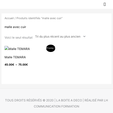
MEN
Aller
PRIN
au
contenu
Accueil
/ Produits identifiés “malle avec cuir”
malle avec cuir
Voici le seul résultat
Promo !
Plage
de
Malle TEMARA
prix :
45.00
€
–
75.00
€
45.00€
à
75.00€
TOUS DROITS RÉSÉRVÉS © 2020 | LA BOITE A DECO | RÉALISÉ PAR LH
COMMUNICATION FORMATION