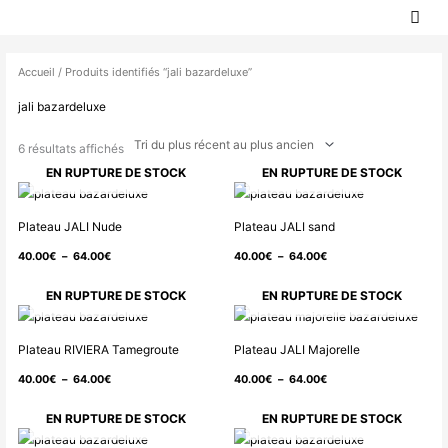
MEN
Aller
PRIN
au
Trié
contenu
du
Accueil
/ Produits identifiés “jali bazardeluxe”
plus
jali bazardeluxe
récent
au
6 résultats affichés
plus
EN RUPTURE DE STOCK
EN RUPTURE DE STOCK
ancien
Plage
Plage
de
de
Plateau JALI Nude
Plateau JALI sand
prix :
prix :
40.00
€
–
64.00
€
40.00
€
–
64.00
€
40.00€
40.00€
à
à
EN RUPTURE DE STOCK
EN RUPTURE DE STOCK
64.00€
64.00€
Plage
Plage
de
de
Plateau RIVIERA Tamegroute
Plateau JALI Majorelle
prix :
prix :
40.00
€
–
64.00
€
40.00
€
–
64.00
€
40.00€
40.00€
à
à
EN RUPTURE DE STOCK
EN RUPTURE DE STOCK
64.00€
64.00€
Plage
Plage