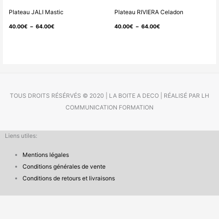
de
de
Plateau JALI Mastic
Plateau RIVIERA Celadon
prix :
prix :
40.00
€
–
64.00
€
40.00
€
–
64.00
€
40.00€
40.00€
à
à
64.00€
64.00€
TOUS DROITS RÉSÉRVÉS © 2020 | LA BOITE A DECO | RÉALISÉ PAR LH
COMMUNICATION FORMATION
Liens utiles:
Mentions légales
Conditions générales de vente
Conditions de retours et livraisons