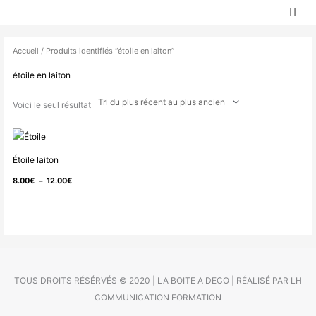
MEN
Aller
PRIN
au
contenu
Accueil
/ Produits identifiés “étoile en laiton”
étoile en laiton
Voici le seul résultat
Plage
de
Étoile laiton
prix :
8.00
€
–
12.00
€
8.00€
à
12.00€
TOUS DROITS RÉSÉRVÉS © 2020 | LA BOITE A DECO | RÉALISÉ PAR LH
COMMUNICATION FORMATION