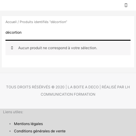
MEN
Aller
PRIN
au
contenu
Accueil
/ Produits identifiés “décortion”
décortion
Aucun produit ne correspond à votre sélection.
TOUS DROITS RÉSÉRVÉS © 2020 | LA BOITE A DECO | RÉALISÉ PAR LH
COMMUNICATION FORMATION
Liens utiles:
Mentions légales
Conditions générales de vente