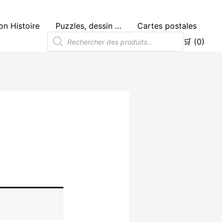
n Histoire
Puzzles, dessin …
Cartes postales
Recherche
🛒 (0)
de
produits