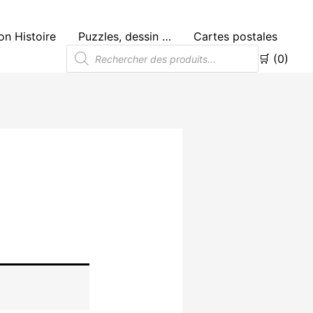
n Histoire
Puzzles, dessin …
Cartes postales
Recherche
🛒 (0)
de
produits