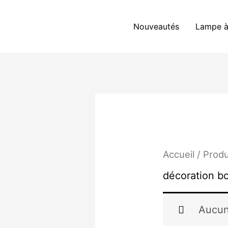
Aller
au
Nouveautés
Lampe à
contenu
Accueil
/ Produ
décoration b
Aucun