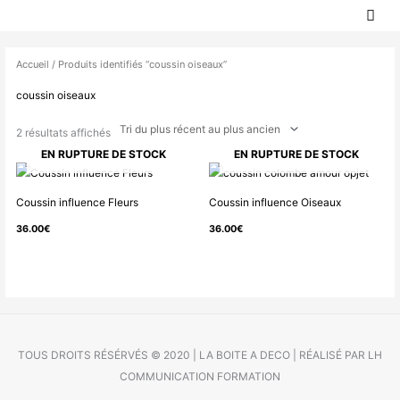
MEN
Aller
PRIN
au
Trié
contenu
du
Accueil
/ Produits identifiés “coussin oiseaux”
plus
coussin oiseaux
récent
au
2 résultats affichés
plus
EN RUPTURE DE STOCK
EN RUPTURE DE STOCK
ancien
Coussin influence Fleurs
Coussin influence Oiseaux
36.00
€
36.00
€
TOUS DROITS RÉSÉRVÉS © 2020 | LA BOITE A DECO | RÉALISÉ PAR LH
COMMUNICATION FORMATION