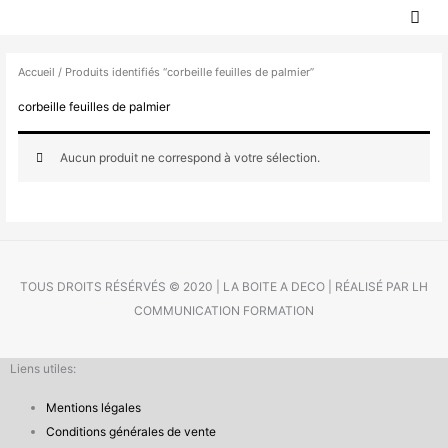
MEN
Aller
PRIN
au
contenu
Accueil
/ Produits identifiés “corbeille feuilles de palmier”
corbeille feuilles de palmier
Aucun produit ne correspond à votre sélection.
TOUS DROITS RÉSÉRVÉS © 2020 | LA BOITE A DECO | RÉALISÉ PAR LH
COMMUNICATION FORMATION
Liens utiles:
Mentions légales
Conditions générales de vente