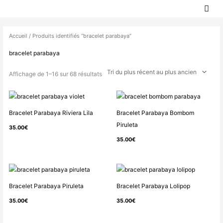
MEN
Aller
PRIN
au
Trié
contenu
du
Accueil
/ Produits identifiés “bracelet parabaya”
plus
bracelet parabaya
récent
au
Affichage de 1–16 sur 68 résultats
plus
ancien
Bracelet Parabaya Riviera Lila
Bracelet Parabaya Bombom
Piruleta
35.00
€
35.00
€
Bracelet Parabaya Piruleta
Bracelet Parabaya Lolipop
35.00
€
35.00
€