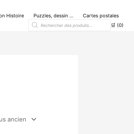
n Histoire
Puzzles, dessin …
Cartes postales
Recherche
🛒 (0)
de
produits