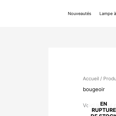
Aller
au
Nouveautés
Lampe à
contenu
Accueil
/ Produ
bougeoir
EN
Voici le seul 
RUPTURE