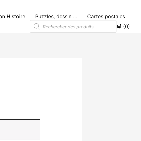
n Histoire
Puzzles, dessin …
Cartes postales
Recherche
🛒 (0)
de
produits