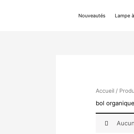
Aller
au
Nouveautés
Lampe à
contenu
Accueil
/ Produ
bol organiqu
Aucun