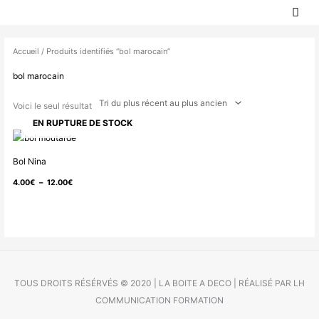
MEN
Aller
PRIN
au
contenu
Accueil
/ Produits identifiés “bol marocain”
bol marocain
Voici le seul résultat
EN RUPTURE DE STOCK
Plage
de
Bol Nina
prix :
4.00
€
–
12.00
€
4.00€
à
12.00€
TOUS DROITS RÉSÉRVÉS © 2020 | LA BOITE A DECO | RÉALISÉ PAR LH
COMMUNICATION FORMATION