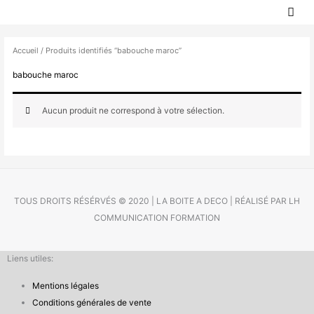
MEN
Aller
PRIN
au
contenu
Accueil
/ Produits identifiés “babouche maroc”
babouche maroc
Aucun produit ne correspond à votre sélection.
TOUS DROITS RÉSÉRVÉS © 2020 | LA BOITE A DECO | RÉALISÉ PAR LH
COMMUNICATION FORMATION
Liens utiles:
Mentions légales
Conditions générales de vente