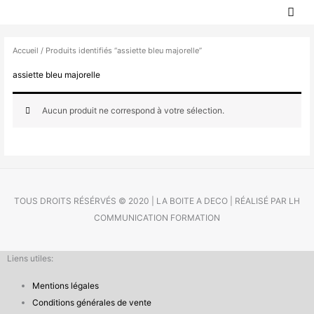
MEN
Aller
PRIN
au
contenu
Accueil
/ Produits identifiés “assiette bleu majorelle”
assiette bleu majorelle
Aucun produit ne correspond à votre sélection.
TOUS DROITS RÉSÉRVÉS © 2020 | LA BOITE A DECO | RÉALISÉ PAR LH
COMMUNICATION FORMATION
Liens utiles:
Mentions légales
Conditions générales de vente